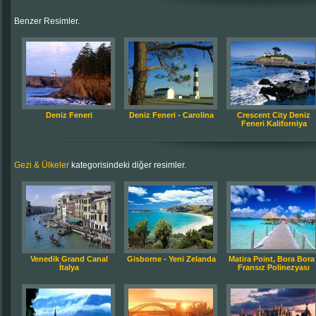
Benzer Resimler.
Deniz Feneri
Deniz Feneri - Carolina
Crescent City Deniz
Feneri Kaliforniya
Gezi & Ülkeler
kategorisindeki diğer resimler.
Venedik Grand Canal
Gisborne - Yeni Zelanda
Matira Point, Bora Bora 
İtalya
Fransız Polinezyası