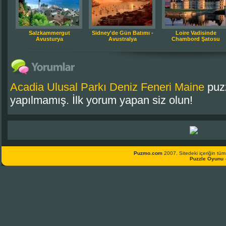
Salzkammergut
Sidney'de Gün Batımı -
Loire Vadisinde
Avusturya
Avustralya
Chambord Şatosu
Acadia Ulusal Parkı Deniz Feneri Maine
puzz
yapılmamış. İlk yorum yapan siz olun!
Puzmo.com
2007. Sitedeki içeriğin tüm 
Puzzle Oyunu