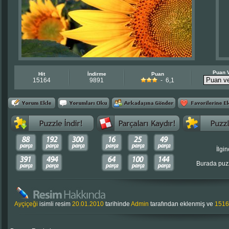
Puan 
Hit
İndirme
Puan
15164
9891
- 6,1
İlgin
Burada puzz
Ayçiçeği
isimli resim
20.01.2010
tarihinde
Admin
tarafından eklenmiş ve
1516