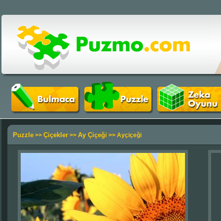
Puzzle
Çiçekler
Ay Çiçeği
>>
>>
>> Ayçiçeği