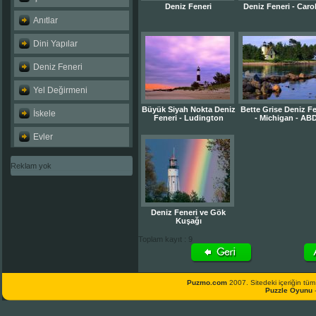
Deniz Feneri
Deniz Feneri - Caro
Anıtlar
Dini Yapılar
Deniz Feneri
Yel Değirmeni
Büyük Siyah Nokta Deniz
Bette Grise Deniz Fe
İskele
Feneri - Ludington
- Michigan - AB
Evler
Reklam yok
Deniz Feneri ve Gök
Kuşağı
Toplam kayıt : 9
Puzmo.com
2007. Sitedeki içeriğin tüm 
Puzzle Oyunu