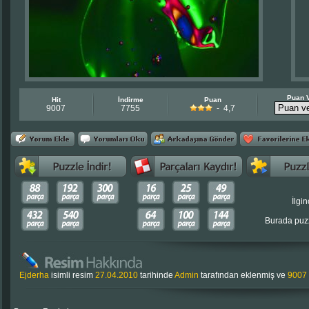
Puan 
Hit
İndirme
Puan
9007
7755
- 4,7
İlgin
Burada puzz
Ejderha
isimli resim
27.04.2010
tarihinde
Admin
tarafından eklenmiş ve
9007