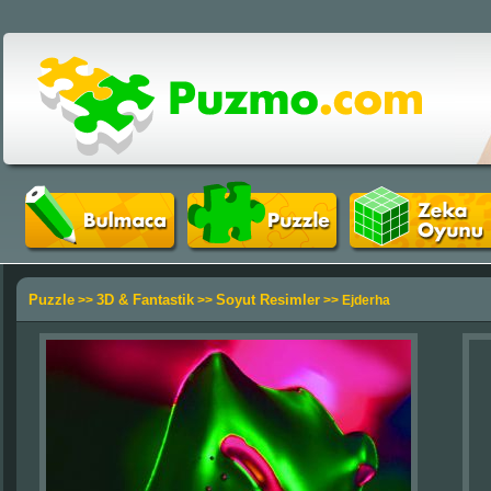
Puzzle
3D & Fantastik
Soyut Resimler
>>
>>
>> Ejderha