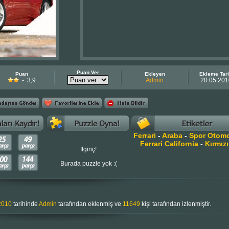
Puan Ver
Puan
Ekleyen
Ekleme Tari
- 3,9
Admin
20.05.201
Ferrari
-
Araba
-
Spor Otomo
Ferrari California
-
Kırmızı
İlginç!
Burada puzzle yok :(
2010
tarihinde
Admin
tarafından eklenmiş ve
11649
kişi tarafından izlenmiştir.