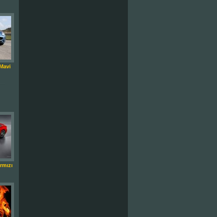
 Mavi
rmızı