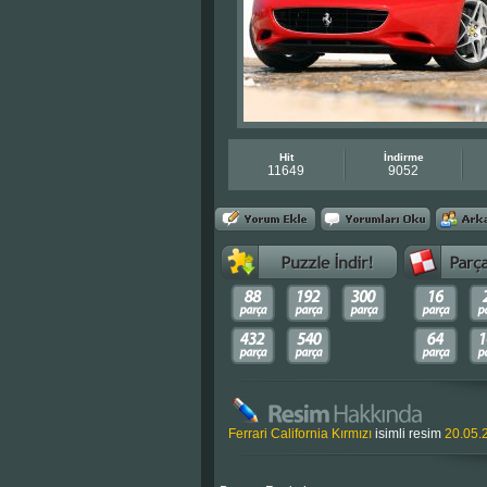
Hit
İndirme
11649
9052
Ferrari California Kırmızı
isimli resim
20.05.