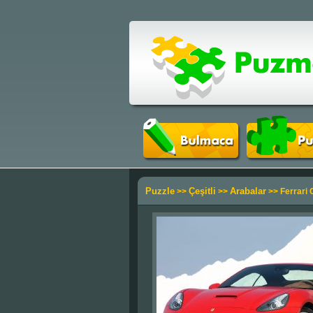
Puzzle
Çeşitli
Arabalar
>>
>>
>> Ferrari C