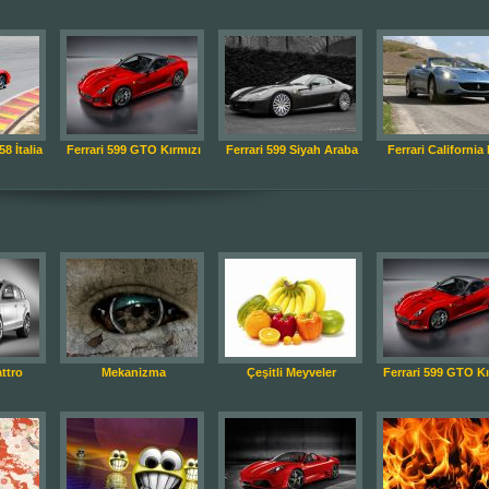
58 İtalia
Ferrari 599 GTO Kırmızı
Ferrari 599 Siyah Araba
Ferrari California
ttro
Mekanizma
Çeşitli Meyveler
Ferrari 599 GTO Kı