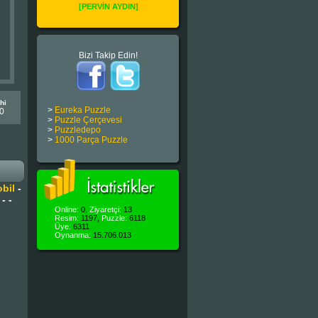
[PERVİN AYDIN]
Bizi Takip Edin!
hi
>
Eureka Puzzle
0
>
Puzzle Çerçevesi
>
Puzzledepo
>
1000 Parça Puzzle
bil
-
-
-
Online:
0
,
Ziyaretçi:
13
Resim:
1197,
Puzzle:
6118
Üye:
6311
Oynanma:
15.706.013