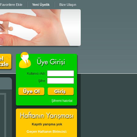
Favorilere Ekle
Yeni Üyelik
Bize Ulaşın
Kullanıcı Adı:
Şifre:
Şifremi hatırlat
Kayıtlı yarışma yok
Geçen Haftanın Birincisi: