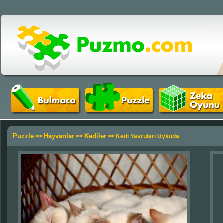
Puzzle
Hayvanlar
Kediler
>>
>>
>> Kedi Yavruları Uykuda