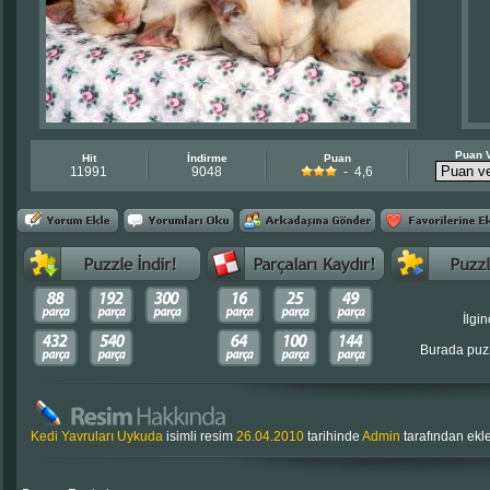
Puan 
Hit
İndirme
Puan
11991
9048
- 4,6
İlgin
Burada puzz
Kedi Yavruları Uykuda
isimli resim
26.04.2010
tarihinde
Admin
tarafından ek