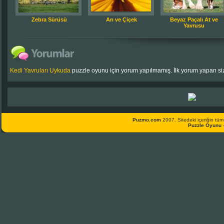
Zebra Sürüsü
Arı ve Çiçek
Beyaz Paçalı At ve
Yavrusu
Kedi Yavruları Uykuda
puzzle oyunu için yorum yapılmamış. İlk yorum yapan siz
Puzmo.com
2007. Sitedeki içeriğin tüm 
Puzzle Oyunu