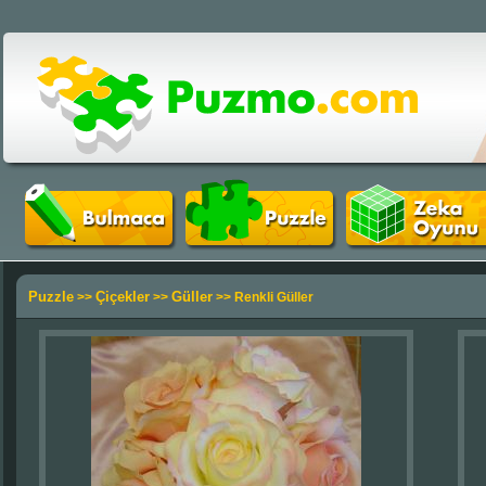
Puzzle
Çiçekler
Güller
>>
>>
>> Renkli Güller