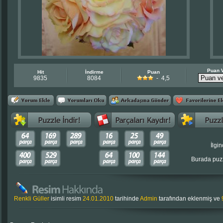
Puan 
Hit
İndirme
Puan
9835
8084
- 4,5
İlgin
Burada puzz
Renkli Güller
isimli resim
24.01.2010
tarihinde
Admin
tarafından eklenmiş ve