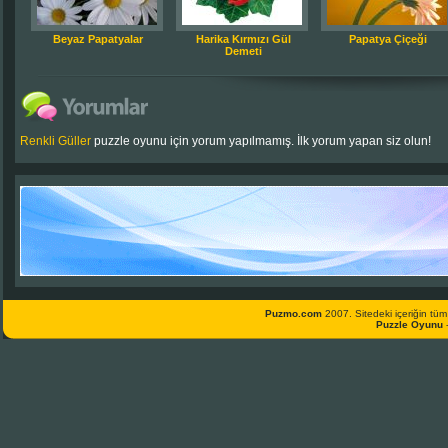
Beyaz Papatyalar
Harika Kırmızı Gül
Papatya Çiçeği
Demeti
Renkli Güller
puzzle oyunu için yorum yapılmamış. İlk yorum yapan siz olun!
Puzmo.com
2007. Sitedeki içeriğin tüm 
Puzzle Oyunu