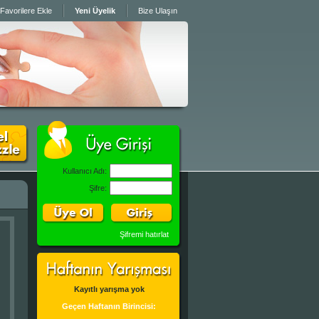
Favorilere Ekle
Yeni Üyelik
Bize Ulaşın
Kullanıcı Adı:
Şifre:
Şifremi hatırlat
Kayıtlı yarışma yok
Geçen Haftanın Birincisi: