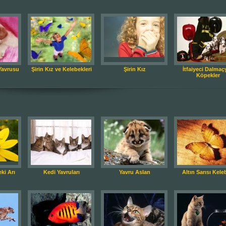
Yavrusu
Şirin Kız ve Kelebekleri
Şirin Kız
İtfaiyeci Dalmaçy
Köpekler
ki Arı
Kedi Yavruları
Yavru Aslan
Altın Sarısı Kele