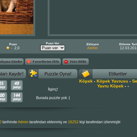
Puan Ver
Puan
Ekleyen
Ekleme Tari
- 2,0
Admin
12.03.201
Köpek
-
Köpek Yavrusu
-
Se
Yavru Köpek
-
-
İlginç!
Burada puzzle yok :(
0
tarihinde
Admin
tarafından eklenmiş ve
16252
kişi tarafından izlenmiştir.