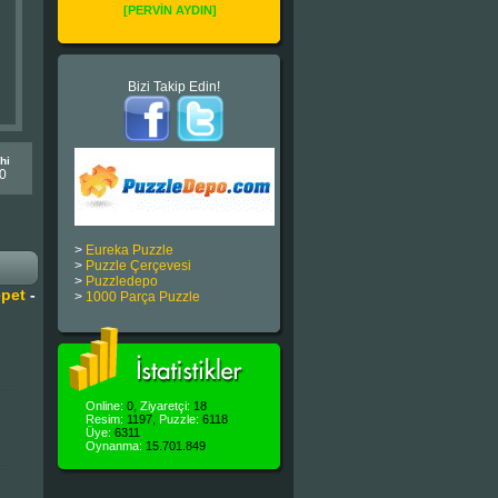
[PERVİN AYDIN]
Bizi Takip Edin!
hi
0
>
Eureka Puzzle
>
Puzzle Çerçevesi
>
Puzzledepo
pet
-
>
1000 Parça Puzzle
Online:
0
,
Ziyaretçi:
18
Resim:
1197,
Puzzle:
6118
Üye:
6311
Oynanma:
15.701.849