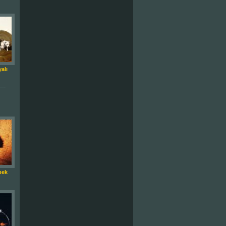
alı
bek