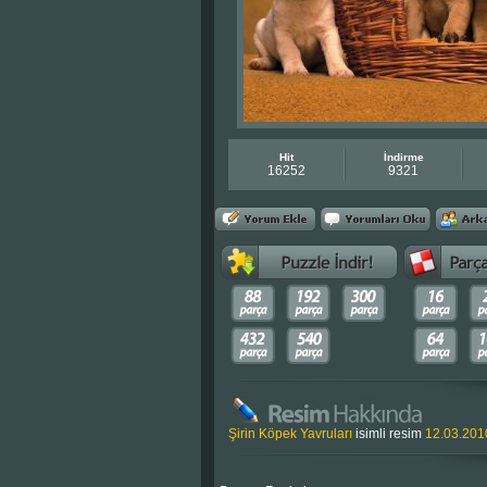
Hit
İndirme
16252
9321
Şirin Köpek Yavruları
isimli resim
12.03.201