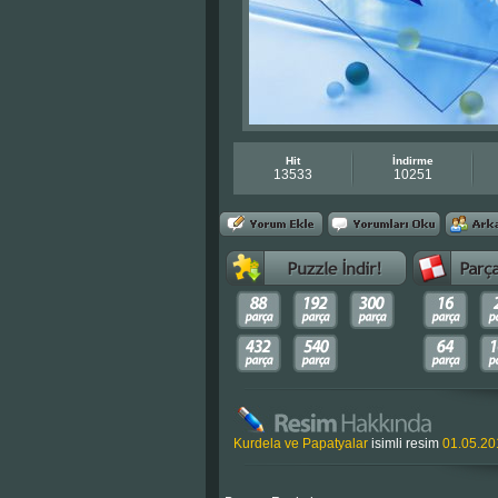
Hit
İndirme
13533
10251
Kurdela ve Papatyalar
isimli resim
01.05.20