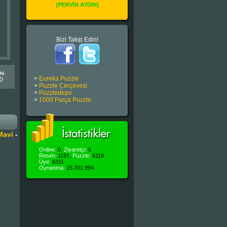
[PERVİN AYDIN]
Bizi Takip Edin!
hi
>
Eureka Puzzle
0
>
Puzzle Çerçevesi
>
Puzzledepo
>
1000 Parça Puzzle
Mavi
-
Online:
0
,
Ziyaretçi:
6
Resim:
1197,
Puzzle:
6118
Üye:
6311
Oynanma:
15.701.994