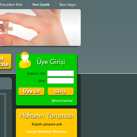
Favorilere Ekle
Yeni Üyelik
Bize Ulaşın
Kullanıcı Adı:
Şifre:
Şifremi hatırlat
Kayıtlı yarışma yok
Geçen Haftanın Birincisi: