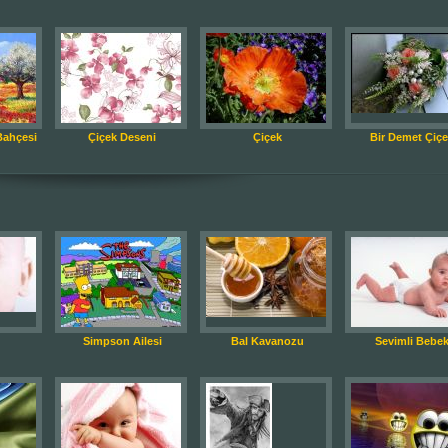
Bahçesi
Çiçek Deseni
Çiçek
Bir Demet Çiç
Simpson Ailesi
Bal Kavanozu
Sevimli Bebe