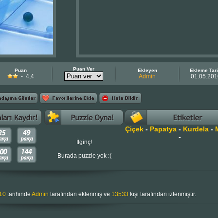
Puan Ver
Puan
Ekleyen
Ekleme Tari
- 4,4
Admin
01.05.201
Çiçek
-
Papatya
-
Kurdela
-
-
İlginç!
Burada puzzle yok :(
10
tarihinde
Admin
tarafından eklenmiş ve
13533
kişi tarafından izlenmiştir.