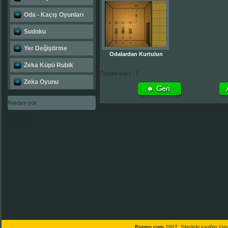
Oda - Kaçış Oyunları
Sudoku
Yer Değiştirme
Odalardan Kurtulun
Zeka Küpü Rubik
Toplam kayıt : 5
Zeka Oyunu
Reklam yok
Reklam yok
Puzmo.com
2007. Sitedeki içeriğin tüm 